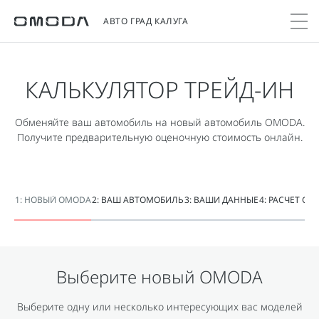
АВТО ГРАД КАЛУГА
КАЛЬКУЛЯТОР ТРЕЙД-ИН
Покупателям
Мир OMODA
Владельцам
Модели
Обменяйте ваш автомобиль на новый автомобиль OMODA.
C5
Получите предварительную оценочную стоимость онлайн.
Выбор и покупка
Сервис
О бренде
от 2 299 000 ₽*
Сравнить комплектации
Записаться на сервис
Новости
Записаться на тест-драйв
Кузовной ремонт
Онлайн-сервисы
C7
1: НОВЫЙ OMODA
2: ВАШ АВТОМОБИЛЬ
3: ВАШИ ДАННЫЕ
4: РАСЧЕТ С
Cпецпредложения
Поддержка
Приложение O&J
от 2 739 000 ₽*
Прайс-листы
Помощь на дороге
Клуб владельцев OMODA
OMODA Лизинг
Гарантия
Бренд JAECOO
Выберите новый
OMODA
Кредит и страхование
Дополнительная техническая поддержка
Правовая информация
Кредитные программы
Руководства по эксплуатации
Выберите одну или несколько интересующих вас моделей