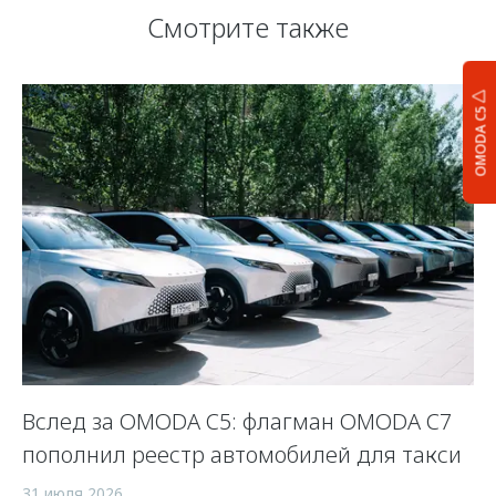
Смотрите также
OMODA C5
Вслед за OMODA C5: флагман OMODA C7
С
пополнил реестр автомобилей для такси
п
а
31 июля 2026