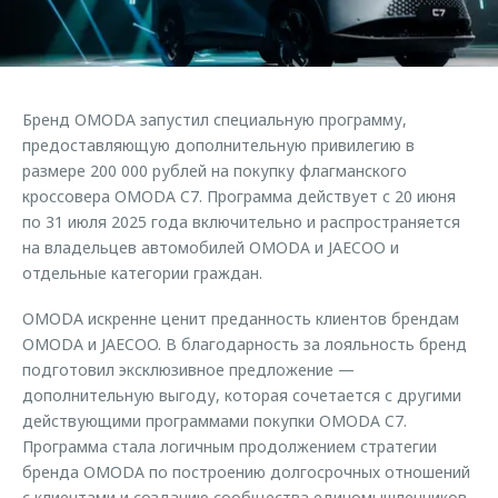
Страхование
Клиентская поддержка
Обратная связь
Кредитный калькулятор
O&J Автоклуб
Аксессуары
Клуб владельцев OMODA
Бренд OMODA запустил специальную программу,
Одежда и сувениры
Приложение O&J
предоставляющую дополнительную привилегию в
Оригинальные аксессуары
размере 200 000 рублей на покупку флагманского
Аксессуары
кроссовера OMODA C7. Программа действует с 20 июня
Запчасти
по 31 июля 2025 года включительно и распространяется
Одежда и сувениры
на владельцев автомобилей OMODA и JAECOO и
Трейд-ин
Оригинальные аксессуары
отдельные категории граждан.
Калькулятор трейд-ин
Запчасти
OMODA искренне ценит преданность клиентов брендам
OMODA и JAECOO. В благодарность за лояльность бренд
подготовил эксклюзивное предложение —
дополнительную выгоду, которая сочетается с другими
действующими программами покупки OMODA C7.
Программа стала логичным продолжением стратегии
бренда OMODA по построению долгосрочных отношений
с клиентами и созданию сообщества единомышленников.