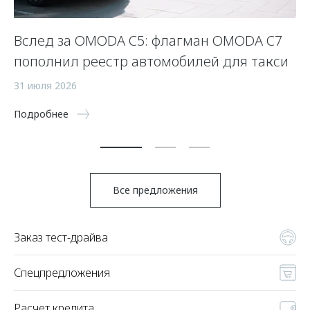
Вслед за OMODA C5: флагман OMODA C7
С
пополнил реестр автомобилей для такси
п
а
31 июля 2026
5 
Подробнее
По
Все предложения
Заказ тест-драйва
Спецпредложения
Расчет кредита