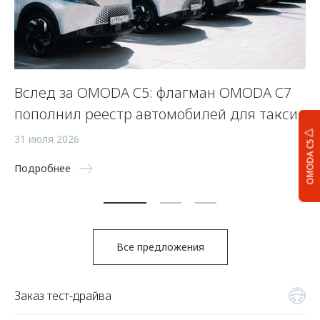
Вслед за OMODA C5: флагман OMODA C7
С
пополнил реестр автомобилей для такси
п
а
31 июля 2026
OMODA C5
5 
Подробнее
По
Все предложения
Заказ тест-драйва