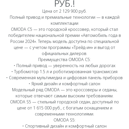
РУБ.!
Страхование
Клиентская поддержка
Обратная связь
Цена от 2 129 900 руб.
Кредитный калькулятор
O&J Автоклуб
Полный привод и премиальные технологии — в каждой
комплектации
Аксессуары
Клуб владельцев OMODA
OMODA C5 — это городской кроссовер, который стал
Одежда и сувениры
Приложение O&J
победителем национальной премии «Автомобиль года в
России 2024». Теперь модель доступна по специальной
Оригинальные аксессуары
цене — с учетом программы «Трейд-ин» и выгод от
Аксессуары
Запчасти
официальных дилеров.
Одежда и сувениры
Преимущества OMODA C5:
• Полный привод — уверенность на любых дорогах
Трейд-ин
Оригинальные аксессуары
• Турбомотор 1.5 л и роботизированная трансмиссия
Калькулятор трейд-ин
Запчасти
• Современная мультимедиа и цифровая панель приборов
• Яркий дизайн и комфортный салон
Модельный ряд OMODA — это кроссоверы и седаны,
которые отвечают самым высоким требованиям.
OMODA S5 — стильный городской седан, доступный по
цене от 1 615 000 руб., с богатым оснащением и
современными технологиями.
OMODA S5:
• Спортивный дизайн и комфортный салон