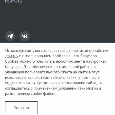
КОНТАКТЫ
16.01.2015. Предложение ограничено и не является публичной
офертой.
Используя сайт, вы соглашаетесь с
политикой обработки
данных
и использованием cookies вашего браузера.
Cookies можно отключить в любой момент в настройках
браузера. Для обеспечения оптимальной работы и
улучшения пользовательского опыта на сайте могут
использоваться системы веб-аналитики (в том числе
Горячая линия OMODA:
+7 (484) 277-77-71
Яндекс.Метрика). Продолжая использование сайта, Вы
соглашаетесь с применением указанных технологий и
© 2026 Авто Град Калуга
размещением cookie-файлов.
Модельный ряд
Архивные модели
Контакты
Правовая информация
Понятно