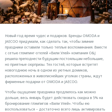
Страхование
Клиентская поддержка
Обратная связь
Кредитный калькулятор
O&J Автоклуб
Аксессуары
Клуб владельцев OMODA
Одежда и сувениры
Приложение O&J
Новый год время чудес и подарков. Бренды OMODA и
Оригинальные аксессуары
JAECOO придумали, как сделать так, чтобы зимние
Аксессуары
Запчасти
праздники оставили только теплые воспоминания. Вместе
Одежда и сувениры
с сетью глэмпинг-отелей «Вили Улей» компания O&J
Трейд-ин
Оригинальные аксессуары
решила преподнести будущим постояльцам небольшие,
но приятные сюрпризы. Тех гостей, которые встретят
Калькулятор трейд-ин
Запчасти
новогоднюю ночь в одном из уютных домиков,
расположенных в живописнейших уголках страны, ждут
фирменные подарки от OMODA и JAECOO.
Чтобы ощущение праздника продлилось как можно
дольше, весь январь будет действовать скидка в 5% на
бронирование глэмпигов «Вили Улей». Чтобы ею
воспользоваться – достаточно всего лишь активировать