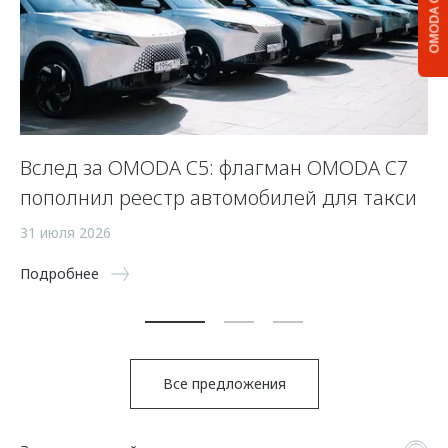
OMODA C5
Вслед за OMODA C5: флагман OMODA C7
С
пополнил реестр автомобилей для такси
п
а
31 июля 2026
5 
Подробнее
По
Все предложения