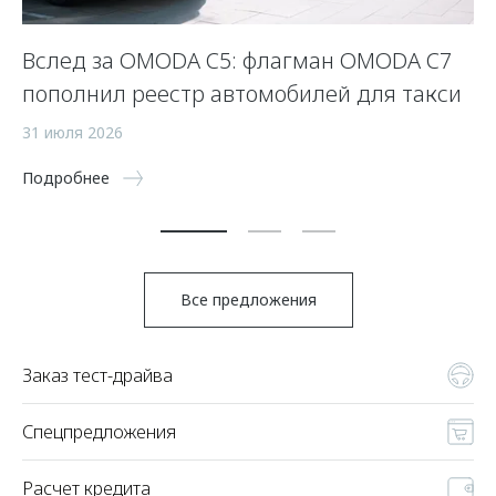
Вслед за OMODA C5: флагман OMODA C7
С
пополнил реестр автомобилей для такси
п
а
31 июля 2026
5 
Подробнее
По
Все предложения
Заказ тест-драйва
Спецпредложения
Расчет кредита