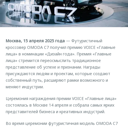
Страхование
Клиентская поддержка
Обратная связь
Кредитный калькулятор
O&J Автоклуб
Аксессуары
Клуб владельцев OMODA
Одежда и сувениры
Приложение O&J
Москва, 15 апреля 2025 года
— Футуристичный
Оригинальные аксессуары
кроссовер OMODA C7 получил премию VOICE «Главные
Аксессуары
Запчасти
лица» в номинации «Дизайн года». Премия «Главные
Одежда и сувениры
лица» стремится переосмыслить традиционное
Трейд-ин
Оригинальные аксессуары
представление об успехе и признании. Награды
присуждаются людям и проектам, которые создают
Калькулятор трейд-ин
Запчасти
собственный путь, расширяют рамки возможного и
меняют индустрии.
Церемония награждения премии VOICE «Главные лица»
состоялась в Москве 14 апреля и собрала самых ярких
представителей бизнеса и креативных индустрий.
Во время церемонии футуристичная модель OMODA C7