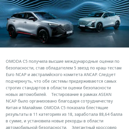
Страхование
Клиентская поддержка
Обратная связь
Кредитный калькулятор
O&J Автоклуб
Аксессуары
Клуб владельцев OMODA
Одежда и сувениры
Приложение O&J
Оригинальные аксессуары
Аксессуары
Запчасти
Одежда и сувениры
OMODA C5 получила высшие международные оценки по
Трейд-ин
Оригинальные аксессуары
безопасности, став обладателем 5 звезд по краш-тестам
Euro NCAP и австралийского комитета ANCAP. Следует
Калькулятор трейд-ин
Запчасти
подчеркнуть, что обе системы придерживаются самых
строгих стандартов в области оценки безопасности
новых автомобилей. Тестирование в рамках ASEAN
NCAP было организовано благодаря сотрудничеству
Китая и Малайзии. OMODA C5 показала блестящие
результаты в 11 категориях из 18, заработала 88,64 балла
в сумме, и установила новые рекорды в области
автомобильной безопасности. Элегантный кроссовер