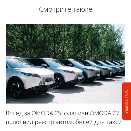
Смотрите также
OMODA C5
Вслед за OMODA C5: флагман OMODA C7
С
пополнил реестр автомобилей для такси
п
а