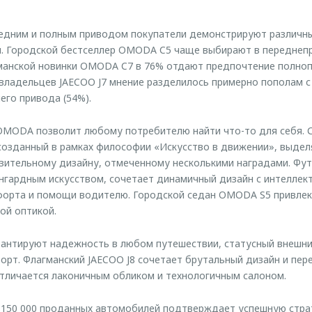
едним и полным приводом покупатели демонстрируют различны
. Городской бестселлер OMODA C5 чаще выбирают в переднепр
гманской новинки OMODA C7 в 76% отдают предпочтение полн
владельцев JAECOO J7 мнение разделилось примерно пополам 
его привода (54%).
OMODA позволит любому потребителю найти что-то для себя. 
озданный в рамках философии «Искусство в движении», выдел
азительному дизайну, отмеченному несколькими наградами. Ф
нгардным искусством, сочетает динамичный дизайн с интелле
форта и помощи водителю. Городской седан OMODA S5 привле
ой оптикой.
антируют надежность в любом путешествии, статусный внешни
рт. Флагманский JAECOO J8 сочетает брутальный дизайн и пер
7 отличается лаконичным обликом и технологичным салоном.
 150 000 проданных автомобилей подтверждает успешную ст