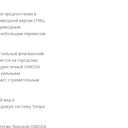
е предпочтения в
иводной версии (74%),
оприводным
с небольшим перевесом
Стильный флагманский
яется на городских
утуристичный OMODA
ктуальными
кает стремительным
й вид и
едовую систему Torque
ратегию брендов OMODA