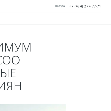
+7 (484) 277-77-71
Калуга
СИМУМ
COO
МЫЕ
ИЯН