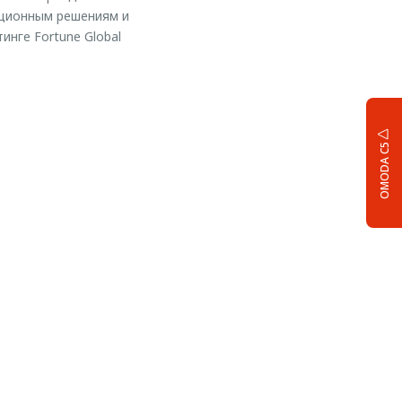
ационным решениям и
инге Fortune Global
OMODA C5