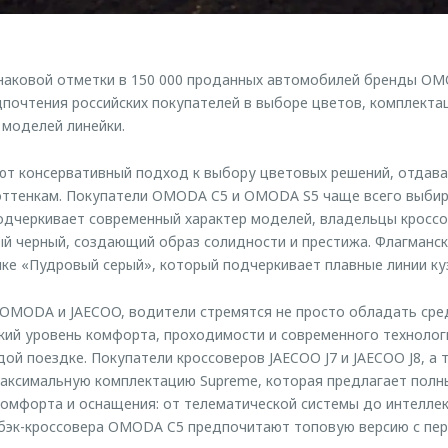
знаковой отметки в 150 000 проданных автомобилей бренды O
почтения российских покупателей в выборе цветов, комплекта
 моделей линейки.
ют консервативный подход к выбору цветовых решений, отдав
 оттенкам. Покупатели OMODA C5 и OMODA S5 чаще всего выбир
одчеркивает современный характер моделей, владельцы кроссо
ый черный, создающий образ солидности и престижа. Флагман
нке «Пудровый серый», который подчеркивает плавные линии ку
OMODA и JAECOO, водители стремятся не просто обладать сре
кий уровень комфорта, проходимости и современного техноло
дой поездке. Покупатели кроссоверов JAECOO J7 и JAECOO J8, а
ксимальную комплектацию Supreme, которая предлагает полны
комфорта и оснащения: от телематической системы до интелл
бэк-кроссовера OMODA C5 предпочитают топовую версию с пе