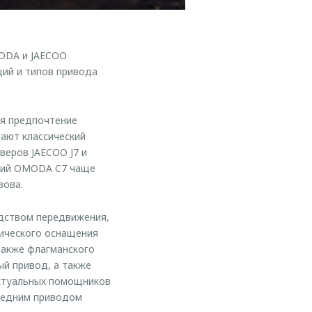
MODA и JAECOO
ций и типов привода
ая предпочтение
ают классический
веров JAECOO J7 и
ский OMODA C7 чаще
зова.
дством передвижения,
гического оснащения
 также флагманского
й привод, а также
ектуальных помощников
редним приводом