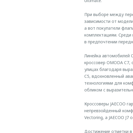
Ultimate.
При выборе между пер
зависимости от модели
а вот покупатели фла
комплектациям. Среди 
в предпочтении передн
Линейка автомобилей 
кроссовер OMODA C7, с
улицах благодаря выр
C5, вдохновленный ава
технологиями для ком
обликом с выразительн
Кроссоверы JAECOO гар
непревзойденный комфо
Vectoring, а JAECOO J
Достижение отметки в