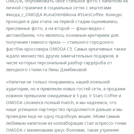
OMODA, опубликовать свое стильное фото с напитком на
личной страничке в социальных сетях с хештегами
#мода_с_ОМОДА #LinaDembikova #StarsCoffee. Конкурс
проходил в два этапа: на первой стадии оценивались
присланные фото, а на второй — фэшн-видео с
автомобилем, что являлось основным критерием для
получения главного приза — стильного городского
фастбэк-кроссовера OMODA C5. Самых креативных также
ждало множество других замечательных подарков, в
числе которых персональный разбор гардероба от
звездного стилиста Лины Дембиковой.
«Напитки не только понравились нашей лояльной
аудитории, но и привлекли новых гостей сети, а продажи
новинок превысили ожидаемые в 5 раз. У Stars Coffee и
OMODA сложился полный match, и мы надеемся, что
наше успешное партнерство продолжится дальше и мы
проведем еще не одну подобную акцию. Моим самым
любимым напитком из коллаборации стал эспрессо-тоник
OMODA с малиновыми джус-боллами, такая утренняя