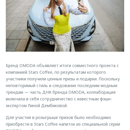
Страхование
Клиентская поддержка
Обратная связь
Кредитный калькулятор
O&J Автоклуб
Аксессуары
Клуб владельцев OMODA
Одежда и сувениры
Приложение O&J
Оригинальные аксессуары
Аксессуары
Запчасти
Одежда и сувениры
Бренд OMODA объявляет итоги совместного проекта с
Трейд-ин
Оригинальные аксессуары
компанией Stars Coffee, по результатам которого
Калькулятор трейд-ин
Запчасти
участники получили ценные призы и подарки. Поскольку
неповторимый стиль и следование последним модным
трендам — часть ДНК бренда OMODA, коллаборация
включала в себя сотрудничество с известным фэшн-
экспертом Линой Дембиковой.
Для участия в розыгрыше призов было необходимо
приобрести в Stars Coffee напиток из специальной серии