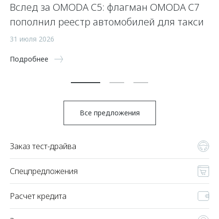
Вслед за OMODA C5: флагман OMODA C7
С
пополнил реестр автомобилей для такси
п
а
31 июля 2026
5 
Подробнее
По
Все предложения
Заказ тест-драйва
Спецпредложения
Расчет кредита