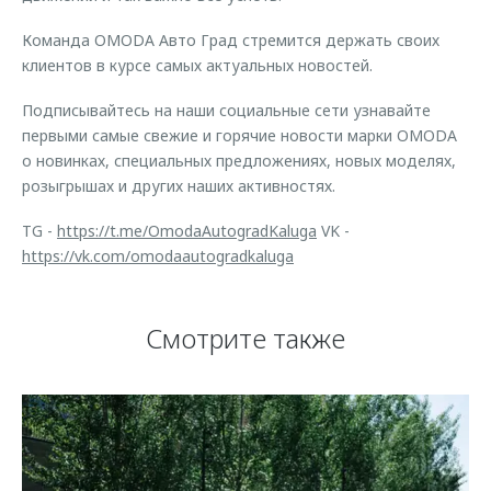
Страхование
Клиентская поддержка
Обратная связь
Команда OMODA Авто Град стремится держать своих
Кредитный калькулятор
O&J Автоклуб
клиентов в курсе самых актуальных новостей.
Аксессуары
Клуб владельцев OMODA
Подписывайтесь на наши социальные сети узнавайте
Одежда и сувениры
Приложение O&J
первыми самые свежие и горячие новости марки OMODA
о новинках, специальных предложениях, новых моделях,
Оригинальные аксессуары
Аксессуары
розыгрышах и других наших активностях.
Запчасти
Одежда и сувениры
TG -
https://t.me/OmodaAutogradKaluga
VK -
Трейд-ин
Оригинальные аксессуары
https://vk.com/omodaautogradkaluga
Калькулятор трейд-ин
Запчасти
Смотрите также