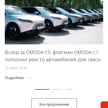
Вслед за OMODA C5: флагман OMODA C7
С
пополнил реестр автомобилей для такси
п
а
31 июля 2026
5 
Подробнее
По
Все предложения