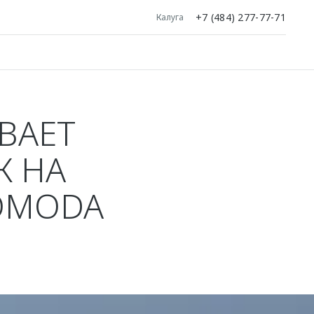
+7 (484) 277-77-71
Калуга
ВАЕТ
К НА
OMODA