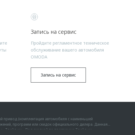
Запись на сервис
чите
Пройдите регламентное техническое
уты
обслуживание вашего автомобиля
OMODA
Запись на сервис
ий привод (комплектация автомобиля с наименьшей
дложений, программ или скидок официального дилера. Данная
мы «Трейд-ин». Под скидкой по программе Трейд-ин