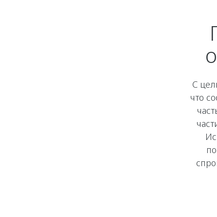
о
С цел
что с
част
част
Ис
по
спро