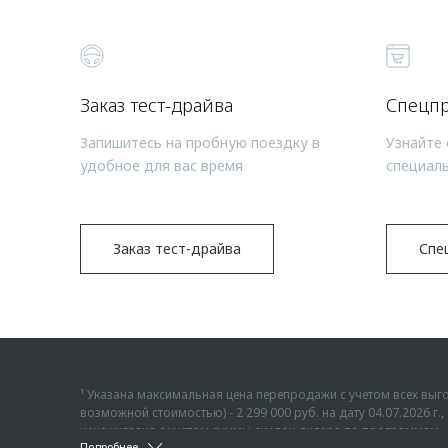
Заказ тест-драйва
Спецп
Запишитесь на пробную поездку в
Узнайте 
удобное для вас время
специал
Заказ тест-драйва
Спе
¹ Указана максимальная цена перепродажи с учетом всех в
возможной стоимостью) - 2 299 000 руб. на дату 04.07.2026 
цена указана с учетом суммы скидок дилера по программам «
Подробнее