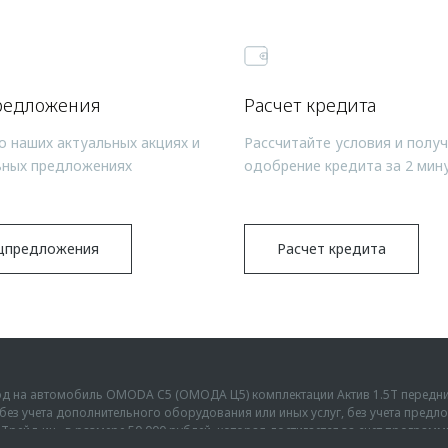
редложения
Расчет кредита
о наших актуальных акциях и
Рассчитайте условия и полу
ьных предложениях
одобрение кредита за 2 мин
цпредложения
Расчет кредита
ыгод на автомобиль OMODA C5 (ОМОДА Ц5) комплектации Актив 1.5Т передн
г., без учета дополнительного оборудования или иных услуг, без учета пре
Трейд-ин» в размере 50 000 рублей, которая достигается за счет програм