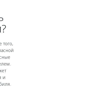
ь
и?
 того,
пасной
асные
елем.
жет
я и
биля.